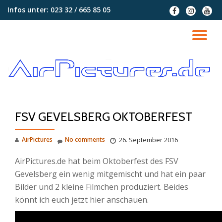
Infos unter:
023 32 / 665 85 05
fa-
fa-
fa-
facebook
instagram
youtu
Skip
to
TO
content
NA
FSV GEVELSBERG OKTOBERFEST
AirPictures
No comments
26. September 2016
AirPictures.de hat beim Oktoberfest des FSV
Gevelsberg ein wenig mitgemischt und hat ein paar
Bilder und 2 kleine Filmchen produziert. Beides
könnt ich euch jetzt hier anschauen.