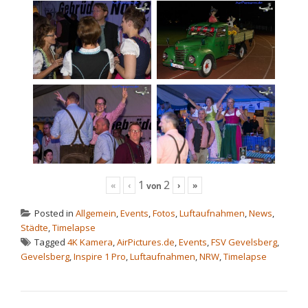
1
2
«
‹
›
»
von
Posted in
Allgemein
,
Events
,
Fotos
,
Luftaufnahmen
,
News
,
Städte
,
Timelapse
Tagged
4K Kamera
,
AirPictures.de
,
Events
,
FSV Gevelsberg
,
Gevelsberg
,
Inspire 1 Pro
,
Luftaufnahmen
,
NRW
,
Timelapse