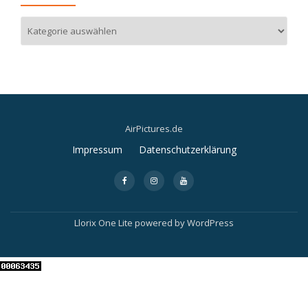
Kategorien
AirPictures.de
Impressum
Datenschutzerklärung
Secondary
fa-
fa-
fa-
Menu
facebook
instagram
youtube
Llorix One Lite
powered by
WordPress